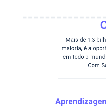
O
Mais de 1,3 bi
maioria, é a opo
em todo o mundo
Com So
Aprendizagem